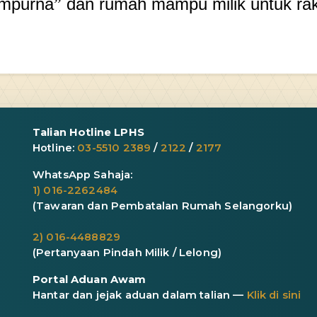
empurna
dan rumah mampu milik untuk rak
”
Talian Hotline LPHS
Hotline:
03-5510 2389
/
2122
/
2177
WhatsApp Sahaja:
1) 016-2262484
(Tawaran dan Pembatalan Rumah Selangorku)
2) 016-4488829
(Pertanyaan Pindah Milik / Lelong)
Portal Aduan Awam
Hantar dan jejak aduan dalam talian —
Klik di sini