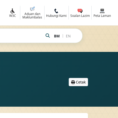
Aduan dan
R
W3C
Hubungi Kami
Soalan Lazim
Peta Laman
Maklumbalas
|
BM
EN
Cetak