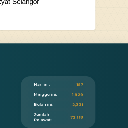
yat Selangor
Hari ini:
157
Minggu ini:
1,929
Bulan ini:
2,331
Jumlah
72,118
Pelawat: