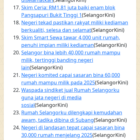
diselamatkan
(SelangorKini)
Skim Ceria: RM1.81 juta baiki enam blok
Pangsapuri Bukit Tinggi 1
(SelangorKini)
Negeri tekad pastikan rakyat miliki kediaman
berkualiti, selesa dan selamat
(SelangorKini)
Skim Smart Sewa tawar 4,000 unit rumah,
penuhi impian miliki kediaman
(SelangorKini)
Selangor bina lebih 40,000 rumah mampu
milik, tertinggi banding negeri
lain
(SelangorKini)
Negeri komited capai sasaran bina 60,000
rumah mampu milik pada 2025
(SelangorKini)
Waspada sindiket jual Rumah Selangorku
guna jata negeri di media
sosial
(SelangorKini)
Rumah Selangorku dilengkapi kemudahan
awam, tadika dibina di Subang
(SelangorKini)
Negeri di landasan tepat capai sasaran bina
30,000 rumah menjelang 2025
(SelangorKini)