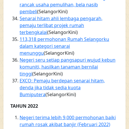
rancak usaha pemulihan, bela nasib
pembeli
(SelangorKini)
Senarai hitam ahli lembaga pengarah,
pemaju terlibat projek rumah
terbengkalai
(SelangorKini)
113,318 permohonan Rumah Selangorku
dalam kategori senarai
menunggu
(SelangorKini)
Negeri seru setiap pangsapuri wujud kebun
komuniti, hasilkan tanaman bernilai
tinggi
(SelangorKini)
EXCO: Pemaju berdepan senarai hitam,
denda jika tidak sedia kuota
Bumiputera
(SelangorKini)
TAHUN 2022
Negeri terima lebih 9,000 permohonan baiki
rumah rosak akibat banjir (Februari 2022)