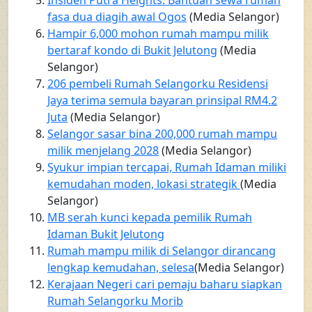
Insiden Putra Heights: Bantuan sewa rumah
fasa dua diagih awal Ogos
(Media Selangor)
Hampir 6,000 mohon rumah mampu milik
bertaraf kondo di Bukit Jelutong
(Media
Selangor)
206 pembeli Rumah Selangorku Residensi
Jaya terima semula bayaran prinsipal RM4.2
Juta
(Media Selangor)
Selangor sasar bina 200,000 rumah mampu
milik menjelang 2028
(Media Selangor)
Syukur impian tercapai, Rumah Idaman miliki
kemudahan moden, lokasi strategik
(Media
Selangor)
MB serah kunci kepada pemilik Rumah
Idaman Bukit Jelutong
Rumah mampu milik di Selangor dirancang
lengkap kemudahan, selesa
(Media Selangor)
Kerajaan Negeri cari pemaju baharu siapkan
Rumah Selangorku Morib