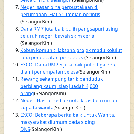
Sewa di Hulu selangor
(SelangorKini)
Negeri sasar bina perpustakaan di
perumahan, Flat Sri Impian perintis
(SelangorKini)
Dana RM7 juta baik pulih pangsapuri using
seluruh negeri bawah skim ceria
(SelangorKini)
Kebun komuniti laksana projek madu kelulut
jana pendapatan penduduk
(SelangorKini)
EXCO: Dana RM2.5 juta baik pulih tiga PPR,
diami penempatan selesa
(SelangorKini)
Rewang sekampung tarik penduduk
berbilang kaum, siap juadah 4,000
orang
(SelangorKini)
Negeri Hasrat sedia kuota khas beli rumah
kepada wanita
(SelangorKini)
EXCO: Beberapa berita baik untuk Wanita,
masyarakat diumum pada siding
DNS
(SelangorKini)