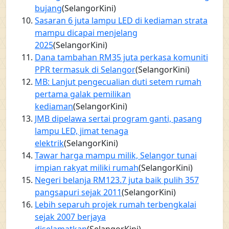
bujang
(SelangorKini)
Sasaran 6 juta lampu LED di kediaman strata
mampu dicapai menjelang
2025
(SelangorKini)
Dana tambahan RM35 juta perkasa komuniti
PPR termasuk di Selangor
(SelangorKini)
MB: Lanjut pengecualian duti setem rumah
pertama galak pemilikan
kediaman
(SelangorKini)
JMB dipelawa sertai program ganti, pasang
lampu LED, jimat tenaga
elektrik
(SelangorKini)
Tawar harga mampu milik, Selangor tunai
impian rakyat miliki rumah
(SelangorKini)
Negeri belanja RM123.7 juta baik pulih 357
pangsapuri sejak 2011
(SelangorKini)
Lebih separuh projek rumah terbengkalai
sejak 2007 berjaya