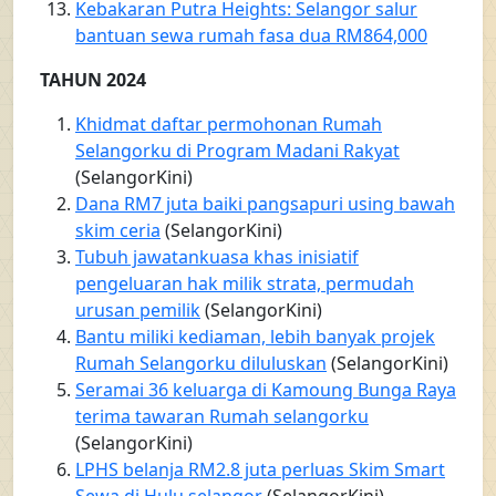
Kebakaran Putra Heights: Selangor salur
bantuan sewa rumah fasa dua RM864,000
TAHUN 2024
Khidmat daftar permohonan Rumah
Selangorku di Program Madani Rakyat
(SelangorKini)
Dana RM7 juta baiki pangsapuri using bawah
skim ceria
(SelangorKini)
Tubuh jawatankuasa khas inisiatif
pengeluaran hak milik strata, permudah
urusan pemilik
(SelangorKini)
Bantu miliki kediaman, lebih banyak projek
Rumah Selangorku diluluskan
(SelangorKini)
Seramai 36 keluarga di Kamoung Bunga Raya
terima tawaran Rumah selangorku
(SelangorKini)
LPHS belanja RM2.8 juta perluas Skim Smart