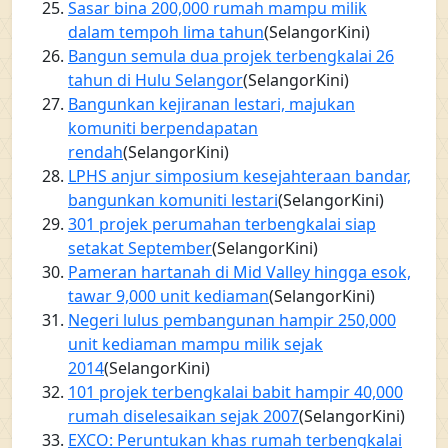
Sasar bina 200,000 rumah mampu milik
dalam tempoh lima tahun
(SelangorKini)
Bangun semula dua projek terbengkalai 26
tahun di Hulu Selangor
(SelangorKini)
Bangunkan kejiranan lestari, majukan
komuniti berpendapatan
rendah
(SelangorKini)
LPHS anjur simposium kesejahteraan bandar,
bangunkan komuniti lestari
(SelangorKini)
301 projek perumahan terbengkalai siap
setakat September
(SelangorKini)
Pameran hartanah di Mid Valley hingga esok,
tawar 9,000 unit kediaman
(SelangorKini)
Negeri lulus pembangunan hampir 250,000
unit kediaman mampu milik sejak
2014
(SelangorKini)
101 projek terbengkalai babit hampir 40,000
rumah diselesaikan sejak 2007
(SelangorKini)
EXCO: Peruntukan khas rumah terbengkalai