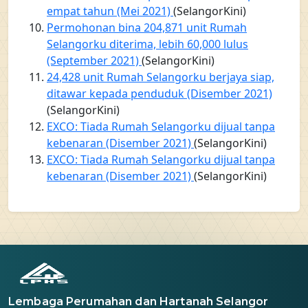
empat tahun (Mei 2021)
(SelangorKini)
Permohonan bina 204,871 unit Rumah
Selangorku diterima, lebih 60,000 lulus
(September 2021)
(SelangorKini)
24,428 unit Rumah Selangorku berjaya siap,
ditawar kepada penduduk (Disember 2021)
(SelangorKini)
EXCO: Tiada Rumah Selangorku dijual tanpa
kebenaran (Disember 2021)
(SelangorKini)
EXCO: Tiada Rumah Selangorku dijual tanpa
kebenaran (Disember 2021)
(SelangorKini)
Lembaga Perumahan dan Hartanah Selangor