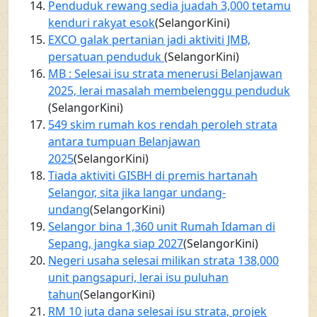
Penduduk rewang sedia juadah 3,000 tetamu
kenduri rakyat esok
(SelangorKini)
EXCO galak pertanian jadi aktiviti JMB,
persatuan penduduk
(SelangorKini)
MB : Selesai isu strata menerusi Belanjawan
2025, lerai masalah membelenggu penduduk
(SelangorKini)
549 skim rumah kos rendah peroleh strata
antara tumpuan Belanjawan
2025
(SelangorKini)
Tiada aktiviti GISBH di premis hartanah
Selangor, sita jika langar undang-
undang
(SelangorKini)
Selangor bina 1,360 unit Rumah Idaman di
Sepang, jangka siap 2027
(SelangorKini)
Negeri usaha selesai milikan strata 138,000
unit pangsapuri, lerai isu puluhan
tahun
(SelangorKini)
RM 10 juta dana selesai isu strata, projek