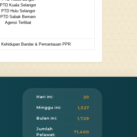
PTD Kuala Selangor
PTD Hulu Selangor
PTD Sabak Bernam
Agensi Terlibat
n Kehidupan Bandar & Pemantauan PPR
Hari ini:
20
Minggu ini:
1,327
Bulan ini:
1,729
Jumlah
71,400
Pelawat: