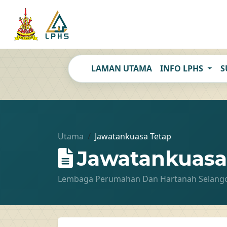
LAMAN UTAMA
INFO LPHS
S
Utama
Jawatankuasa Tetap
Jawatankuasa
Lembaga Perumahan Dan Hartanah Selang