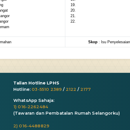
ng
ngat
angor
angor
ernam
umahan
Skop
: Isu Penyelesaia
Talian Hotline LPHS
Hotline:
03-5510 2389
/
2122
/
2177
WhatsApp Sahaja:
1) 016-2262484
(Tawaran dan Pembatalan Rumah Selangorku)
2) 016-4488829