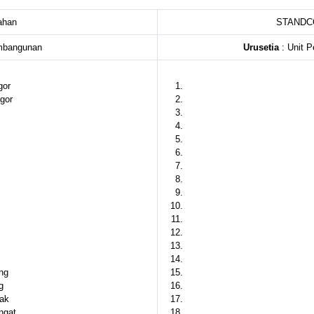
ahan
STANDCO
mbangunan
Urusetia
: Unit 
gor
gor
ng
g
ak
ngat