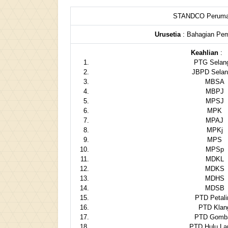
STANDCO Perum
Urusetia
: Bahagian Pe
Keahlian
:
PTG Selan
JBPD Selan
MBSA
MBPJ
MPSJ
MPK
MPAJ
MPKj
MPS
MPSp
MDKL
MDKS
MDHS
MDSB
PTD Petali
PTD Klan
PTD Gomb
PTD Hulu La