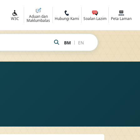
Aduan dan
R
W3C
Hubungi Kami
Soalan Lazim
Peta Laman
Maklumbalas
|
BM
EN